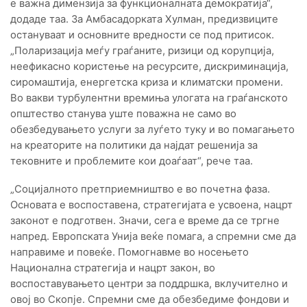
е важна димензија за функционалната демократија“,
додаде таа. За Амбасадорката Хулман, предизвиците
остануваат и основните вредности се под притисок.
„Поларизација меѓу граѓаните, ризици од корупција,
неефикасно користење на ресурсите, дискриминација,
сиромаштија, енергетска криза и климатски промени.
Во вакви турбулентни времиња улогата на граѓанското
општество станува уште поважна не само во
обезбедувањето услуги за луѓето туку и во помагањето
на креаторите на политики да најдат решенија за
тековните и проблемите кои доаѓаат“, рече таа.
„Социјалното претприемништво е во почетна фаза.
Основата е воспоставена, стратегијата е усвоена, нацрт
законот е подготвен. Значи, сега е време да се тргне
напред. Европската Унија веќе помага, а спремни сме да
направиме и повеќе. Помогнавме во носењето
Национална стратегија и нацрт закон, во
воспоставувањето центри за поддршка, вклучително и
овој во Скопје. Спремни сме да обезбедиме фондови и