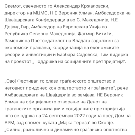
Саемот, свеченото го Александар Кржаловски,
директор на МЦМС, Н.Е Вероник Улман, Амбасадорка на
Швајцарската Конфедерација во С. Македонија, Н.Е
Дејвид Гир, Амбасадор на Европската Унија во
Република Северна Македонија, Фатмир Битиќи,
Заменик на Претседателот на Владата задолжен за
економски прашања, координација на економските
ресори и инвестиции и Барбара Садовска, Тим лидерка
на проектот „Поддршка на социјалните претпријатија“.
„Овој Фестивал го слави граѓанското општество и
неговиот придонес кон општеството и граѓаните“, рече
Амбасадорката на Швајцарија во земјава, НЕ Вероник
Улман на официјалното отворање на Денот на
граѓанските организации и социјалните претпријатија
што се одржа на 24 септември 2022 година пред Дом на
АРМ, зад спомен куќата „Мајка Тереза“ во Скопје.
„Силно, разнолично и динамично граѓанско општество