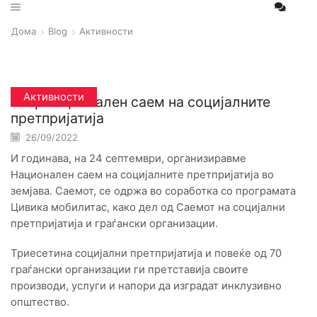
Дома
Blog
Активности
Активности
Втор национален саем на социјалните
претпријатија
26/09/2022
Posted by
И годинава, на 24 септември, организиравме
Национален саем на социјалните претпријатија во
земјава. Саемот, се одржа во соработка со програмата
Цивика мобилитас, како дел од Саемот на социјални
претпријатија и граѓански организации.
Триесетина социјални претпријатија и повеќе од 70
граѓански организации ги претставија своите
производи, услуги и напори да изградат инклузивно
општество.