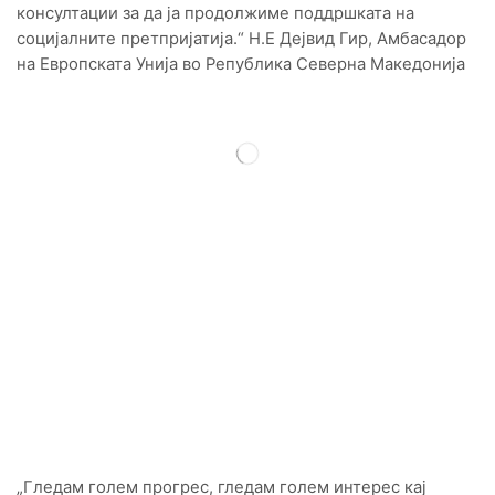
консултации за да ја продолжиме поддршката на
социјалните претпријатија.“ Н.Е Дејвид Гир, Амбасадор
на Европската Унија во Република Северна Македонија
„Да не ја заборавиме солидарноста, барем не за време
на оваа криза. Сите компании да видат пример во сите
овие социјални претпријатија. Генерирање на големи
профити на грбот на нашите граѓани и сограѓани, не
само што не е солидарно, туку и ќе се преслика во
лицето на нашите идни генерации. Оваа Влада го
препозна потенцијалот и потребата од социјално
претприемништво, и наште политики се ориентирани
кон интеграција на на истото во економијата.“ Г-дин
Фатмир Битиќи, Заменик на Претседателот на Владата
задолжен за економски прашања и координација на
економските ресори и инвестиции
„Гледам голем прогрес, гледам голем интерес кај