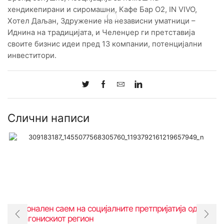
хендикепирани и сиромашни, Кафе Бар О2, IN VIVO,
Хотел Даљан, Здружение на независни уматници –
Иднина на традицијата, и Челенџер ги претставија
своите бизнис идеи пред 13 компании, потенцијални
инвеститори.
Слични написи
Регионален саем на социјалните претпријатија од
Пелагонискиот регион