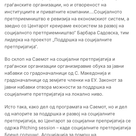
граѓанските организации, но и отвореност на
институциите и приватните компании….Социјалното
претприемништво е ревизија на економскиот систем, а
заедно со Центарот креираме екосистем за развој на
социјалното претприемништво“ Барбара Садовска, тим
лидерка на проектот „Поддршка на социјалните
претпријатија“.
Во склоп на Саемот на социјални претпријатија и
граѓански организации организиравме обука за јавни
набавки со градоначалници од С. Македонија и
градоначалници од земјите членки на ЕУ. Законот за
јавни набавки отвора можности за поддршка на
социјалните претпријатија на локално ниво.
Исто така, како дел од програмата на Саемот, но и дел
од напорите за поддршка и развој на социјалните
претпријатија, во Центарот за социјални препријатија се
одржа Pitching session – каде социјалните претпријатија
Бренд солушнс, Асоцијација за помош на