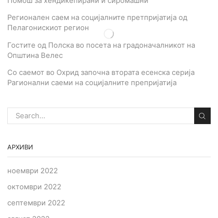
Помош за хендикепирани и сиромашни
Регионален саем на социјалните претпријатија од
Пелагонискиот регион
Гостите од Полска во посета на градоначалникот на
Општина Велес
Со саемот во Охрид започна втората есенска серија
Рагионални саеми на социјалните препријатија
АРХИВИ
ноември 2022
октомври 2022
септември 2022