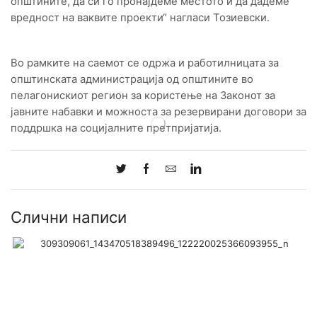
општините, да си го пронајдеме местото и да дадеме
вредност на ваквите проекти“ нагласи Тозиевски.
Во рамките на саемот се одржа и работилницата за
општинската администрација од општините во
пелагонискиот регион за користење на Законот за
јавните набавки и можноста за резервирани договори за
поддршка на социјалните претпријатија.
Слични написи