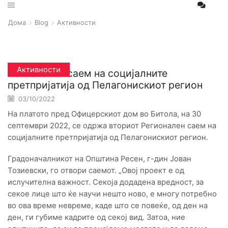
Дома
Blog
Активности
Активности
Регионален саем на социјалните
претпријатија од Пелагонискиот регион
03/10/2022
Posted by
На платото пред Офицерскиот дом во Битола, на 30
септември 2022, се одржа вториот Регионален саем на
социјалните претпријатија од Пелагонискиот регион.
Градоначалникот на Општина Ресен, г-дин Јован
Тозиевски, го отвори саемот. „Овој проект е од
ислучителна важност. Секоја додадена вредност, за
секое лице што ќе научи нешто ново, е многу потребно
во ова време невреме, каде што се повеќе, од ден на
ден, ги губиме кадрите од секој вид. Затоа, ние