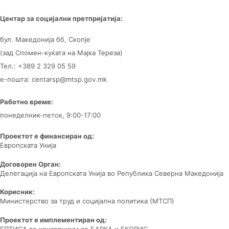
Центар за
социјални претпријатија:
бул. Македонија бб, Скопје
(зад Спомен-куќата на Мајка Тереза)
Тел.: +389 2 329 05 59
е-пошта: centarsp@mtsp.gov.mk
Работно време:
понеделник-петок, 9:00-17:00
Проектот е финансиран од:
Европската Унија
Договорен Орган:
Делегација на Европската Унија во Република Северна Македонија
Корисник:
Министерство за труд и социјална политика (МТСП)
Проектот е имплементиран од:
ЕПТИСА во конзорциум со БАРКА и ЕКОРИС